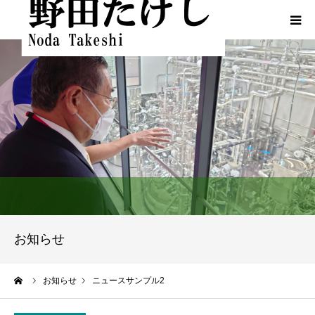
HOME
プロフィール
ふるさとでの実績
政策
活動報告
お知らせ
活動報告（熊本地震関連）
ーム
お知らせ
ニュースサンプル2
動画一覧