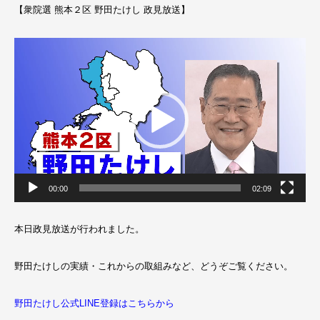
【衆院選 熊本２区 野田たけし 政見放送】
動
画
プ
レ
ー
ヤ
ー
00:00
02:09
本日政見放送が行われました。
野田たけしの実績・これからの取組みなど、どうぞご覧ください。
野田たけし公式LINE登録はこちらから