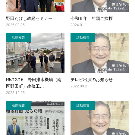
野田たけし政経セミナー
令和６年 年頭ご挨拶
2025.03.25
2024.01.1
活動報告
活動報告
R5/12/16 野田排水機場（南
テレビ出演のお知らせ
区野田町）改修工…
2022.09.2
2023.12.25
活動報告
活動報告