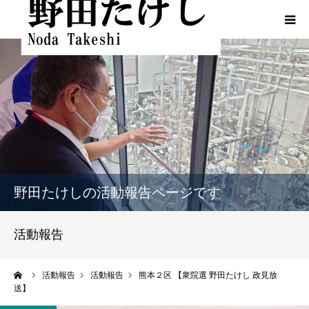
HOME
プロフィール
ふるさとでの実績
政策
野田たけしの活動報告ページです
活動報告
活動報告
活動報告（熊本地震関連）
ーム
活動報告
活動報告
熊本２区 【衆院選 野田たけし 政見放
送】
動画一覧