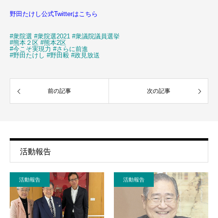
野田たけし公式Twitterはこちら
#衆院選
#衆院選2021
#衆議院議員選挙
#熊本２区
#熊本2区
#今こそ実現力
#さらに前進
#野田たけし
#野田毅
#政見放送
前の記事
次の記事
活動報告
活動報告
活動報告