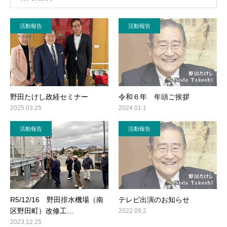
活動報告
活動報告
野田たけし政経セミナー
令和６年 年頭ご挨拶
2025.03.25
2024.01.1
活動報告
活動報告
R5/12/16 野田排水機場（南
テレビ出演のお知らせ
区野田町）改修工…
2022.09.2
2023.12.25