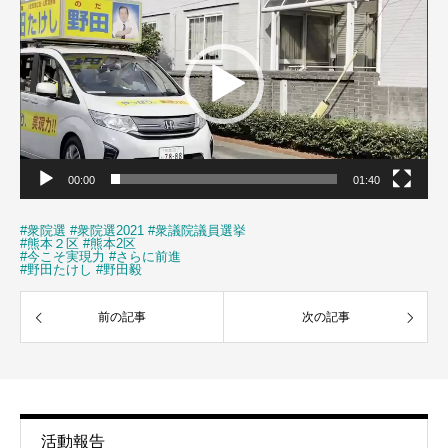
プ
レ
ー
ヤ
ー
00:00
01:40
#衆院選
#衆院選2021
#衆議院議員選挙
#熊本２区
#熊本2区
#今こそ実現力
#さらに前進
#野田たけし
#野田毅
前の記事
次の記事
活動報告