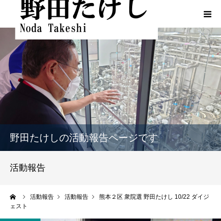
HOME
プロフィール
ふるさとでの実績
政策
野田たけしの活動報告ページです
活動報告
活動報告
活動報告（熊本地震関連）
ーム
活動報告
活動報告
熊本２区 衆院選 野田たけし 10/22 ダイジ
ェスト
動画一覧