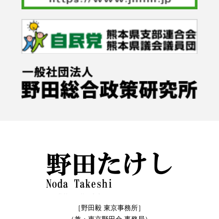
［野田毅 東京事務所］
（兼・東京野田会 事務局）