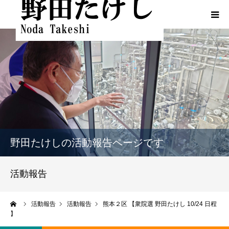
HOME
プロフィール
ふるさとでの実績
政策
野田たけしの活動報告ページです
活動報告
活動報告
活動報告（熊本地震関連）
ーム
活動報告
活動報告
熊本２区 【衆院選 野田たけし 10/24 日程
】
動画一覧