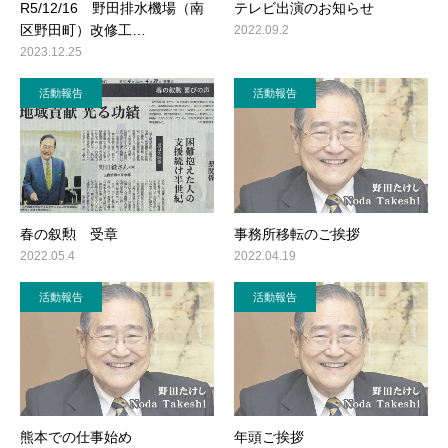
R5/12/16 野田排水機場（南
テレビ出演のお知らせ
区野田町）改修工…
2022.09.2
2023.12.25
活動報告
活動報告
春の叙勲 受章
事務所移転のご挨拶
2022.05.4
2022.04.19
活動報告
活動報告
熊本での仕事始め
年頭ご挨拶