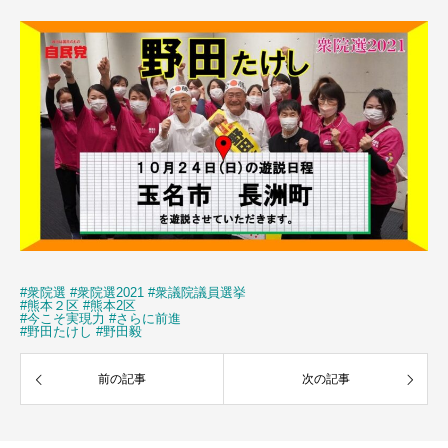
#衆院選
#衆院選2021
#衆議院議員選挙
#熊本２区
#熊本2区
#今こそ実現力
#さらに前進
#野田たけし
#野田毅
前の記事
次の記事