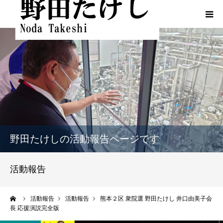
HOME
プロフィール
ふるさとでの実績
政策
野田たけしの活動報告ページです
活動報告
活動報告
活動報告（熊本地震関連）
ーム
活動報告
活動報告
熊本２区 衆院選 野田たけし 井口由美子会
長 応援演説完全版
動画一覧