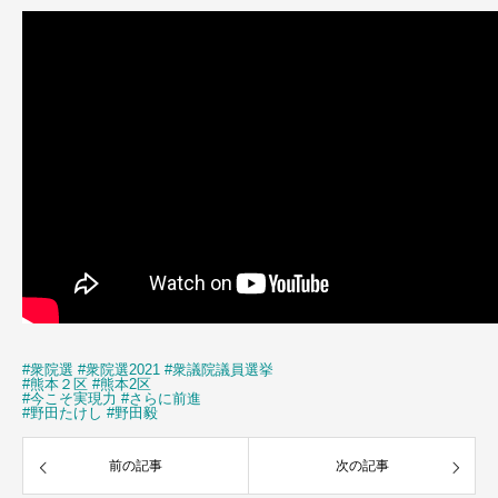
#衆院選
#衆院選2021
#衆議院議員選挙
#熊本２区
#熊本2区
#今こそ実現力
#さらに前進
#野田たけし
#野田毅
前の記事
次の記事