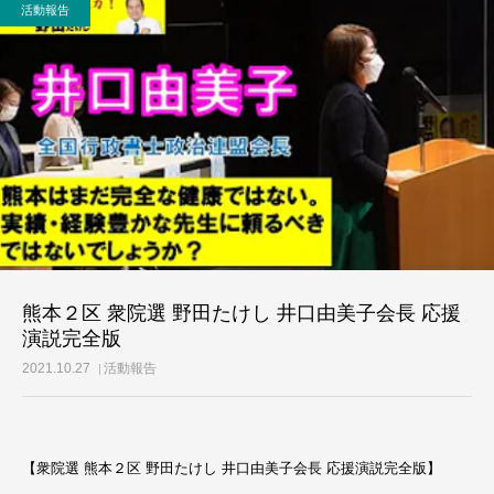
活動報告
活動レポート
ご意見・メール
熊本２区 衆院選 野田たけし 井口由美子会長 応援
演説完全版
2021.10.27
活動報告
【衆院選 熊本２区 野田たけし 井口由美子会長 応援演説完全版】