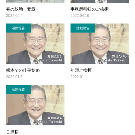
春の叙勲 受章
事務所移転のご挨拶
2022.05.4
2022.04.19
活動報告
活動報告
熊本での仕事始め
年頭ご挨拶
2022.01.6
2022.01.1
活動報告
ご挨拶