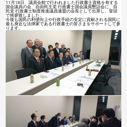
11月18日、議員会館で行われました行政書士資格を有する
国会議員の会、自由民主党 行政書士国会議員懇話会に、自
民党 行政書士制度推進議員連盟の会長として出席し、冒頭
で挨拶致しました。
今後も国民の利便向上や行政手続の安定に貢献される国民に
最も身近な法律家である行政書士の皆さまをサポートして参
ります。