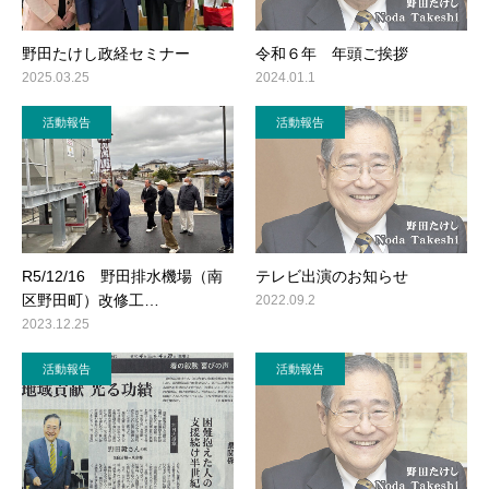
野田たけし政経セミナー
令和６年 年頭ご挨拶
2025.03.25
2024.01.1
活動報告
活動報告
R5/12/16 野田排水機場（南
テレビ出演のお知らせ
区野田町）改修工…
2022.09.2
2023.12.25
活動報告
活動報告