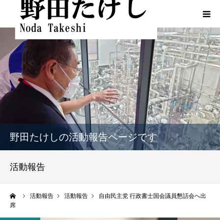
HOME
プロフィール
ふるさとでの実績
政策
野田たけしの活動報告ページです
活動報告
活動報告
活動報告（熊本地震関連）
ーム
活動報告
活動報告
自由民主党 行政書士国会議員懇話会へ出
席
動画一覧