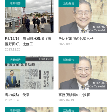
活動報告
活動報告
R5/12/16 野田排水機場（南
テレビ出演のお知らせ
区野田町）改修工…
2022.09.2
2023.12.25
活動報告
活動報告
春の叙勲 受章
事務所移転のご挨拶
2022.05.4
2022.04.19
活動報告
活動報告