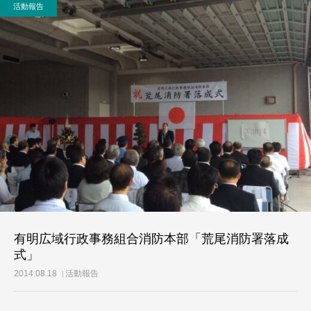
活動報告
活動レポート
ご意見・メール
有明広域行政事務組合消防本部「荒尾消防署落成
式」
2014.08.18
活動報告