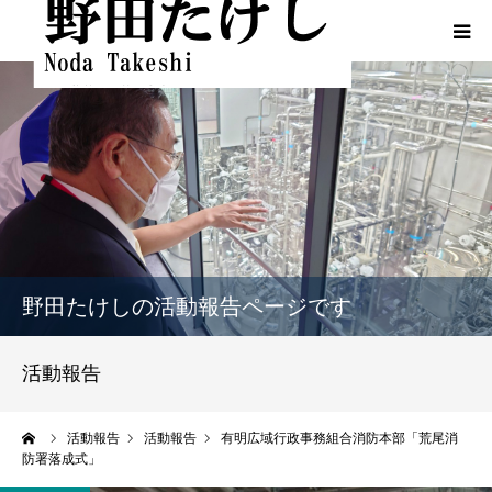
HOME
プロフィール
ふるさとでの実績
政策
野田たけしの活動報告ページです
活動報告
活動報告
活動報告（熊本地震関連）
ーム
活動報告
活動報告
有明広域行政事務組合消防本部「荒尾消
防署落成式」
動画一覧