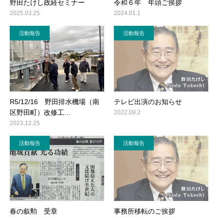
野田たけし政経セミナー
令和６年 年頭ご挨拶
2025.03.25
2024.01.1
活動報告
活動報告
R5/12/16 野田排水機場（南
テレビ出演のお知らせ
区野田町）改修工…
2022.09.2
2023.12.25
活動報告
活動報告
春の叙勲 受章
事務所移転のご挨拶