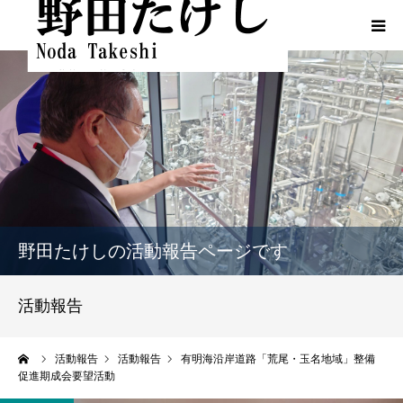
HOME
プロフィール
ふるさとでの実績
政策
野田たけしの活動報告ページです
活動報告
活動報告
活動報告（熊本地震関連）
ーム
活動報告
活動報告
有明海沿岸道路「荒尾・玉名地域」整備
促進期成会要望活動
動画一覧