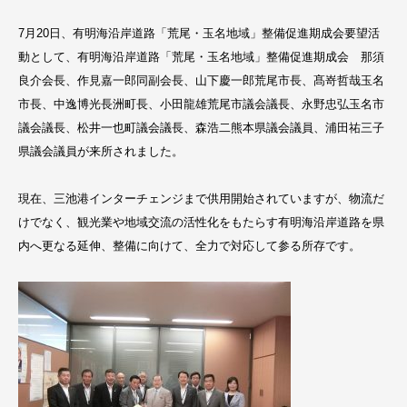
7月20日、有明海沿岸道路「荒尾・玉名地域」整備促進期成会要望活
動として、有明海沿岸道路「荒尾・玉名地域」整備促進期成会 那須
良介会長、作見嘉一郎同副会長、山下慶一郎荒尾市長、髙嵜哲哉玉名
市長、中逸博光長洲町長、小田龍雄荒尾市議会議長、永野忠弘玉名市
議会議長、松井一也町議会議長、森浩二熊本県議会議員、浦田祐三子
県議会議員が来所されました。
現在、三池港インターチェンジまで供用開始されていますが、物流だ
けでなく、観光業や地域交流の活性化をもたらす有明海沿岸道路を県
内へ更なる延伸、整備に向けて、全力で対応して参る所存です。