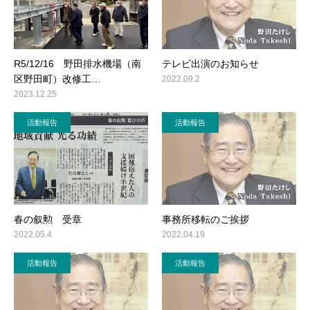
R5/12/16 野田排水機場（南
テレビ出演のお知らせ
区野田町）改修工…
2022.09.2
2023.12.25
活動報告
活動報告
春の叙勲 受章
事務所移転のご挨拶
2022.05.4
2022.04.19
活動報告
活動報告