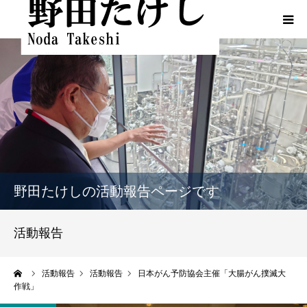
HOME
プロフィール
ふるさとでの実績
政策
野田たけしの活動報告ページです
活動報告
活動報告
活動報告（熊本地震関連）
ーム
活動報告
活動報告
日本がん予防協会主催「大腸がん撲滅大
作戦」
動画一覧