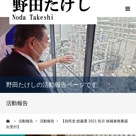
HOME
プロフィール
ふるさとでの実績
政策
野田たけしの活動報告ページです
活動報告
活動報告
活動報告（熊本地震関連）
ーム
活動報告
活動報告
【自民党 総裁選 2021 告示 候補者推薦届
出受付】
動画一覧