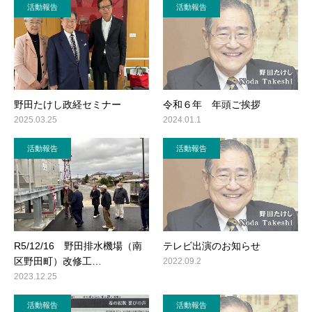
活動報告
活動報告
野田たけし政経セミナー
令和６年 年頭ご挨拶
2025.03.25
2024.01.1
活動報告
活動報告
R5/12/16 野田排水機場（南
テレビ出演のお知らせ
区野田町）改修工…
2022.09.2
2023.12.25
活動報告
活動報告