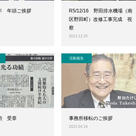
年 年頭ご挨拶
R5/12/16 野田排水機場（南
区野田町）改修工事完成 視
察
2023.12.25
活動報告
勲 受章
事務所移転のご挨拶
2022.04.19