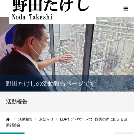
HOME
プロフィール
ふるさとでの実績
政策
野田たけしの活動報告ページです
活動報告
活動報告
活動報告（熊本地震関連）
ーム
活動報告
お知らせ
LDPｵｰﾌﾟﾝﾀｳﾝﾐｰﾃｨﾝｸﾞ 国民の声に応える政
策討論会
動画一覧