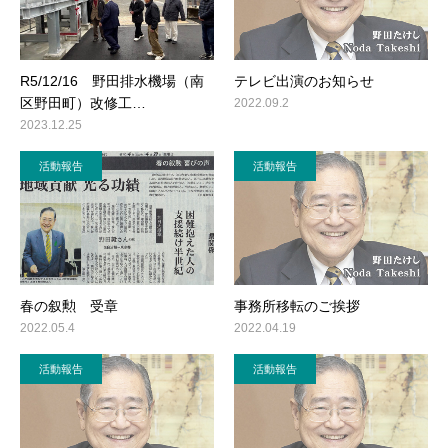
R5/12/16 野田排水機場（南
テレビ出演のお知らせ
区野田町）改修工…
2022.09.2
2023.12.25
活動報告
活動報告
春の叙勲 受章
事務所移転のご挨拶
2022.05.4
2022.04.19
活動報告
活動報告