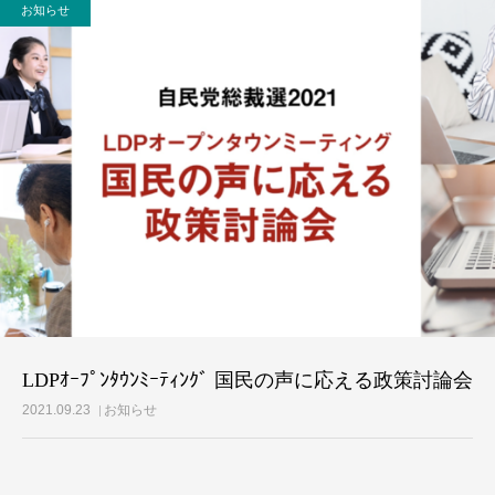
お知らせ
活動レポート
ご意見・メール
LDPｵｰﾌﾟﾝﾀｳﾝﾐｰﾃｨﾝｸﾞ 国民の声に応える政策討論会
2021.09.23
お知らせ