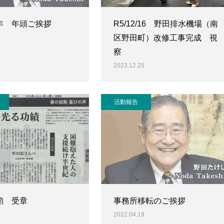
年 年頭ご挨拶
R5/12/16 野田排水機場（南
区野田町）改修工事完成 視
察
2023.12.25
活動報告
勲 受章
事務所移転のご挨拶
2022.04.19