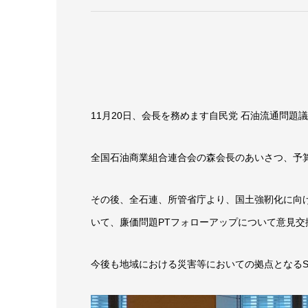
11月20日、会長を務めます自民党 石油流通問
全国石油商業組合連合会の森会長のあいさつ、予
その後、全石連、所管省庁より、国土強靭化に向
いて、廉価問題PTフォローアップについて意見交
今後も地域における災害等においての拠点となる