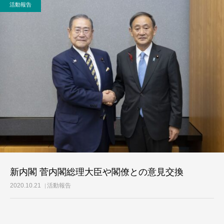
活動報告
活動レポート
ご意見・メール
新内閣 菅内閣総理大臣や閣僚との意見交換
2020.10.21
活動報告