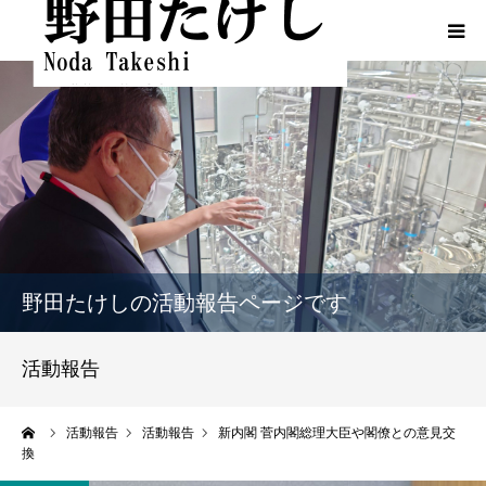
HOME
プロフィール
ふるさとでの実績
政策
野田たけしの活動報告ページです
活動報告
活動報告
活動報告（熊本地震関連）
ーム
活動報告
活動報告
新内閣 菅内閣総理大臣や閣僚との意見交
換
動画一覧