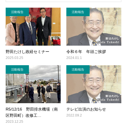
活動報告
活動報告
野田たけし政経セミナー
令和６年 年頭ご挨拶
2025.03.25
2024.01.1
活動報告
活動報告
R5/12/16 野田排水機場（南
テレビ出演のお知らせ
区野田町）改修工…
2022.09.2
2023.12.25