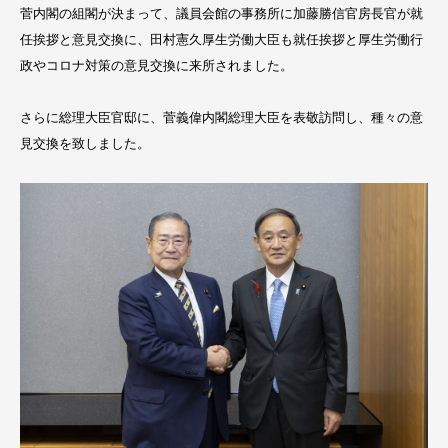
菅内閣の組閣が決まって、議員会館の事務所に加藤勝信官房長官が就
任挨拶と意見交換に、田村憲久厚生労働大臣も就任挨拶と厚生労働行
政やコロナ対策の意見交換に来所されました。
さらに総理大臣官邸に、菅義偉内閣総理大臣を表敬訪問し、種々の意
見交換を致しました。