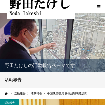
HOME
プロフィール
ふるさとでの実績
政策
野田たけしの活動報告ページです
活動報告
活動報告
活動報告（熊本地震関連）
ーム
活動報告
活動報告
中国残留孤児 安倍総理表敬訪問
動画一覧
活動報告