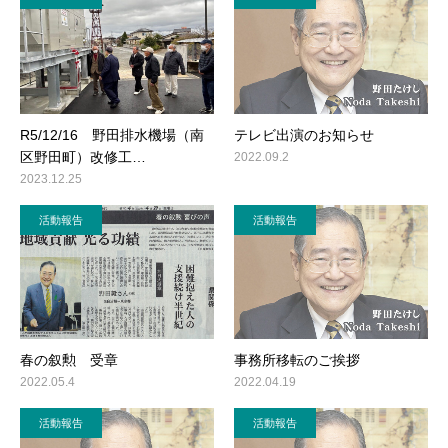
R5/12/16 野田排水機場（南
テレビ出演のお知らせ
区野田町）改修工…
2022.09.2
2023.12.25
活動報告
活動報告
春の叙勲 受章
事務所移転のご挨拶
2022.05.4
2022.04.19
活動報告
活動報告