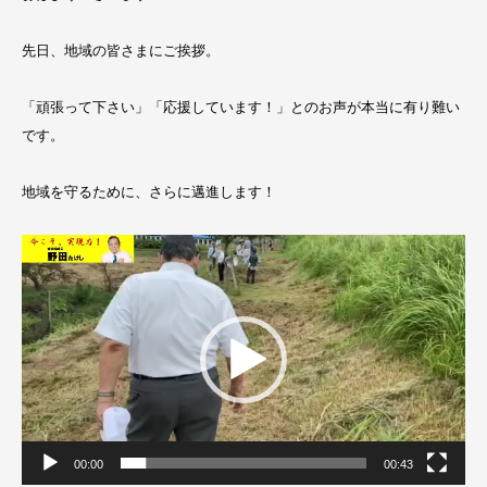
先日、地域の皆さまにご挨拶。
「頑張って下さい」「応援しています！」とのお声が本当に有り難い
です。
地域を守るために、さらに邁進します！
動
画
プ
レ
ー
ヤ
ー
00:00
00:43