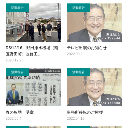
活動報告
活動報告
R5/12/16 野田排水機場（南
テレビ出演のお知らせ
区野田町）改修工…
2022.09.2
2023.12.25
活動報告
活動報告
春の叙勲 受章
事務所移転のご挨拶
2022.05.4
2022.04.19