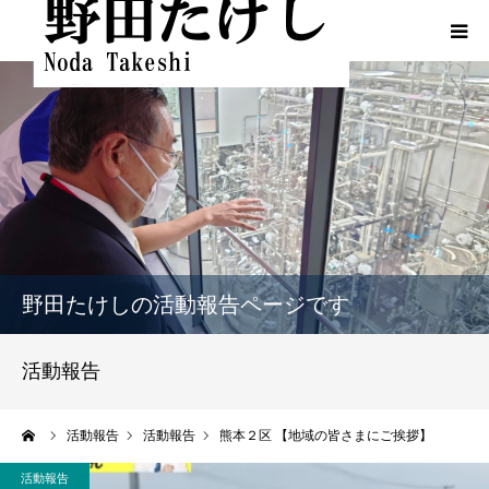
HOME
プロフィール
ふるさとでの実績
政策
野田たけしの活動報告ページです
活動報告
活動報告
活動報告（熊本地震関連）
ーム
活動報告
活動報告
熊本２区 【地域の皆さまにご挨拶】
動画一覧
活動報告