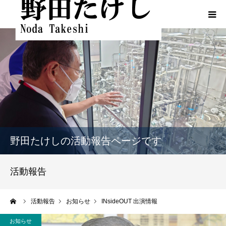
HOME
プロフィール
ふるさとでの実績
政策
野田たけしの活動報告ページです
活動報告
活動報告
活動報告（熊本地震関連）
ーム
活動報告
お知らせ
INsideOUT 出演情報
動画一覧
お知らせ