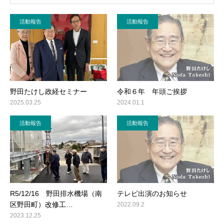
活動報告
活動報告
野田たけし政経セミナー
令和６年 年頭ご挨拶
2025.03.25
2024.01.1
活動報告
活動報告
R5/12/16 野田排水機場（南
テレビ出演のお知らせ
区野田町）改修工…
2022.09.2
2023.12.25