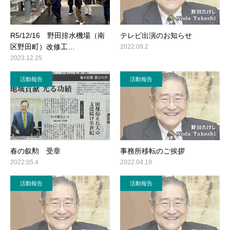
R5/12/16 野田排水機場（南
テレビ出演のお知らせ
区野田町）改修工…
2022.09.2
2023.12.25
活動報告
活動報告
春の叙勲 受章
事務所移転のご挨拶
2022.05.4
2022.04.19
活動報告
活動報告