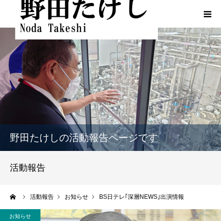
HOME
プロフィール
ふるさとでの実績
政策
野田たけしの活動報告ページです
活動報告
活動報告
活動報告（熊本地震関連）
ーム
活動報告
お知らせ
BS日テレ｢深層NEWS｣出演情報
動画一覧
お知らせ