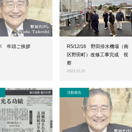
年 年頭ご挨拶
R5/12/16 野田排水機場（南
区野田町）改修工事完成 視
察
2023.12.25
活動報告