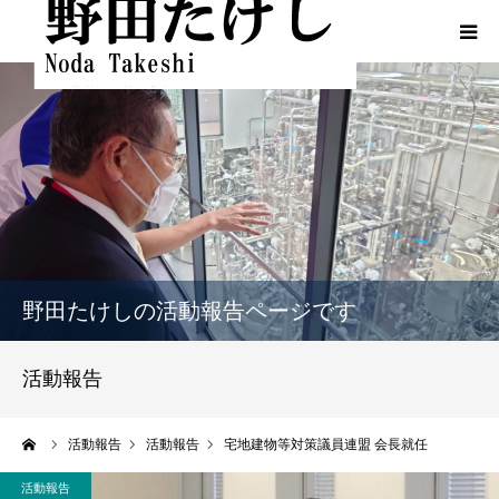
HOME
プロフィール
ふるさとでの実績
政策
野田たけしの活動報告ページです
活動報告
活動報告
活動報告（熊本地震関連）
ーム
活動報告
活動報告
宅地建物等対策議員連盟 会長就任
動画一覧
活動報告