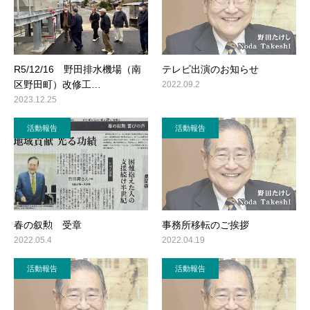
R5/12/16 野田排水機場（南
テレビ出演のお知らせ
区野田町）改修工…
2022.09.2
2023.12.25
活動報告
活動報告
春の叙勲 受章
事務所移転のご挨拶
2022.05.4
2022.04.19
活動報告
活動報告