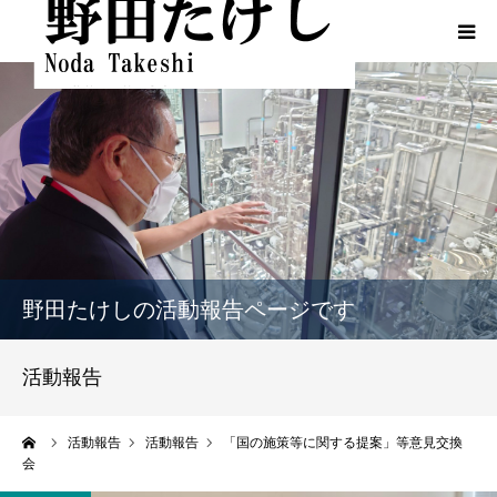
HOME
プロフィール
ふるさとでの実績
政策
野田たけしの活動報告ページです
活動報告
活動報告
活動報告（熊本地震関連）
ーム
活動報告
活動報告
「国の施策等に関する提案」等意見交換
会
動画一覧