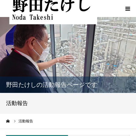
HOME
プロフィール
ふるさとでの実績
政策
野田たけしの活動報告ページです
活動報告
活動報告
活動報告（熊本地震関連）
ーム
活動報告
動画一覧