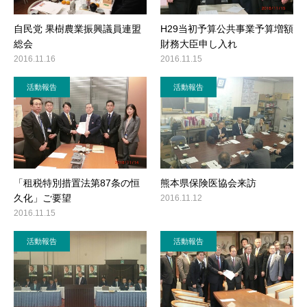
自民党 果樹農業振興議員連盟
H29当初予算公共事業予算増額
総会
財務大臣申し入れ
2016.11.16
2016.11.15
活動報告
活動報告
「租税特別措置法第87条の恒
熊本県保険医協会来訪
久化」ご要望
2016.11.12
2016.11.15
活動報告
活動報告