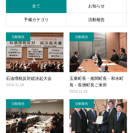
全て
お知らせ
活動レポート
予備カテゴリ
活動報告
ご意見・メール
活動報告
活動報告
石油増税反対総決起大会
玉東町長・南関町長・和水町
長・長洲町長ご来所
2016.11.16
2016.11.16
活動報告
活動報告