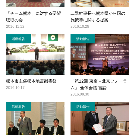
「チーム熊本」に対する要望
二階幹事長へ熊本県から国の
聴取の会
施策等に関する提案
2016.11.12
2016.10.28
活動報告
活動報告
熊本市主催熊本地震慰霊祭
「第12回 東京－北京フォーラ
ム」 全体会議 言論…
2016.10.17
2016.09.30
活動報告
活動報告