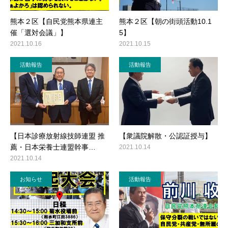
熊本２区【自民党熊本県連主
熊本２区【朝の街頭活動10.1
催「選対会議」】
5】
2021.10.16
2021.10.15
活動報告
活動報告
【日本診療放射線技師連盟 推
【衆議院解散・公認証授与】
薦・日本栄養士連盟幹事…
2021.10.14
2021.10.14
お知らせ
活動報告