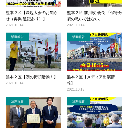
熊本２区【決起大会のお知ら
熊本２区 前川收 会長 「保守分
せ（再掲 追記あり）】
裂の戦いではない。…
2021.10.14
2021.10.14
活動報告
活動報告
熊本２区【朝の街頭活動！】
熊本２区【メディア出演情
報】
2021.10.14
2021.10.13
活動報告
活動報告