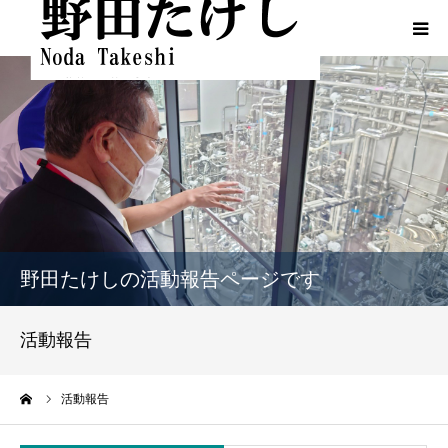
HOME
プロフィール
ふるさとでの実績
政策
野田たけしの活動報告ページです
活動報告
活動報告
活動報告（熊本地震関連）
ーム
活動報告
動画一覧