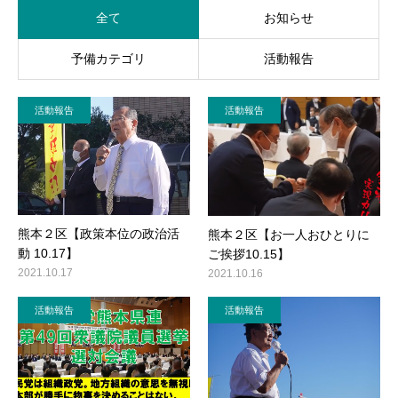
全て
お知らせ
活動レポート
予備カテゴリ
活動報告
ご意見・メール
活動報告
活動報告
熊本２区【政策本位の政治活
熊本２区【お一人おひとりに
動 10.17】
ご挨拶10.15】
2021.10.17
2021.10.16
活動報告
活動報告