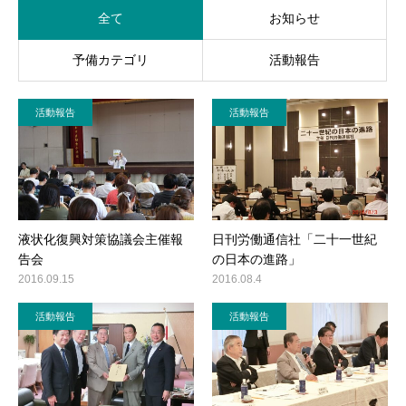
全て
お知らせ
活動レポート
予備カテゴリ
活動報告
ご意見・メール
活動報告
活動報告
液状化復興対策協議会主催報
日刊労働通信社「二十一世紀
告会
の日本の進路」
2016.09.15
2016.08.4
活動報告
活動報告