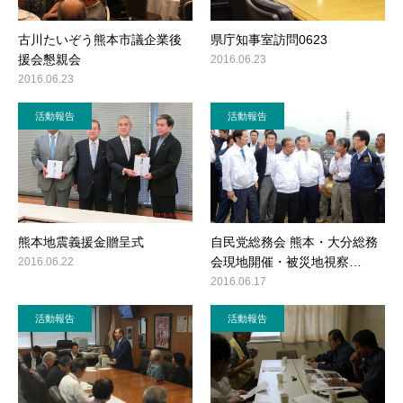
古川たいぞう熊本市議企業後
県庁知事室訪問0623
援会懇親会
2016.06.23
2016.06.23
活動報告
活動報告
熊本地震義援金贈呈式
自民党総務会 熊本・大分総務
会現地開催・被災地視察…
2016.06.22
2016.06.17
活動報告
活動報告