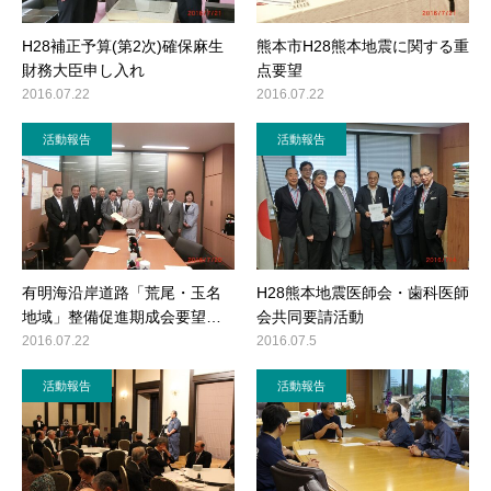
H28補正予算(第2次)確保麻生
熊本市H28熊本地震に関する重
財務大臣申し入れ
点要望
2016.07.22
2016.07.22
活動報告
活動報告
有明海沿岸道路「荒尾・玉名
H28熊本地震医師会・歯科医師
地域」整備促進期成会要望…
会共同要請活動
2016.07.22
2016.07.5
活動報告
活動報告