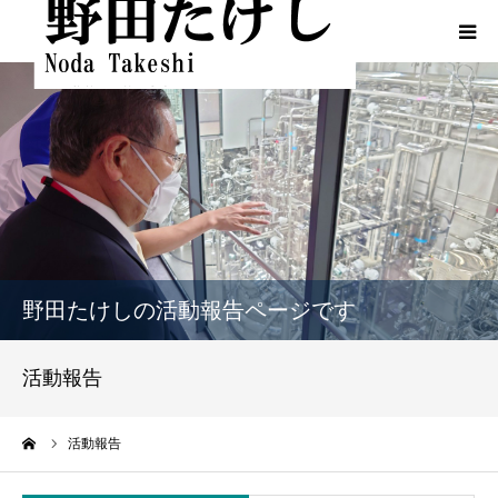
HOME
プロフィール
ふるさとでの実績
政策
野田たけしの活動報告ページです
活動報告
活動報告
活動報告（熊本地震関連）
ーム
活動報告
動画一覧