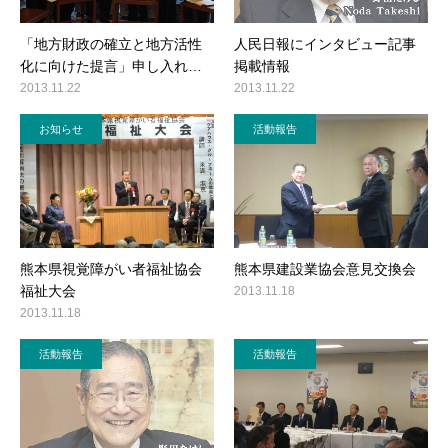
「地方財政の確立と地方活性
人民日報にインタビュー記事
化に向けた提言」申し入れ…
掲載情報
2013.11.22
2013.11.22
お知らせ
活動報告
熊本県視覚障がい者福祉協会
熊本県建設業協会意見交換会
福祉大会
2013.11.18
2013.11.18
活動報告
活動報告