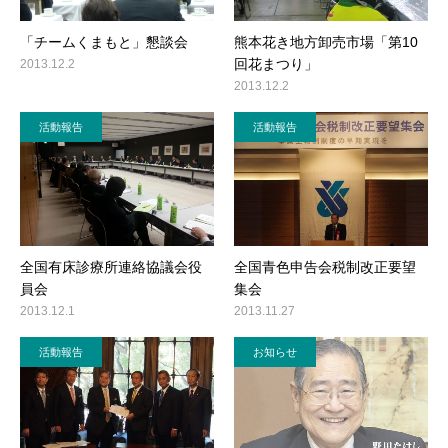
「チームくまもと」懇談会
熊本花き地方卸売市場「第10
回花まつり」
2013.12.2
2013.12.2
活動報告
活動報告
全国有床診療所連絡協議会役
全国青色申告会税制改正要望
員会
集会
2013.12.1
2013.11.27
活動報告
お知らせ