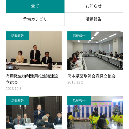
全て
お知らせ
活動レポート
予備カテゴリ
活動報告
ご意見・メール
活動報告
活動報告
有用微生物利活用推進議連設
熊本県薬剤師会意見交換会
立総会
2013.12.2
2013.12.3
活動報告
活動報告