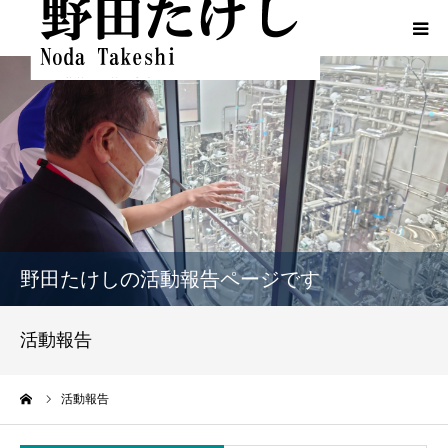
HOME
プロフィール
ふるさとでの実績
政策
野田たけしの活動報告ページです
活動報告
活動報告
活動報告（熊本地震関連）
ーム
活動報告
動画一覧